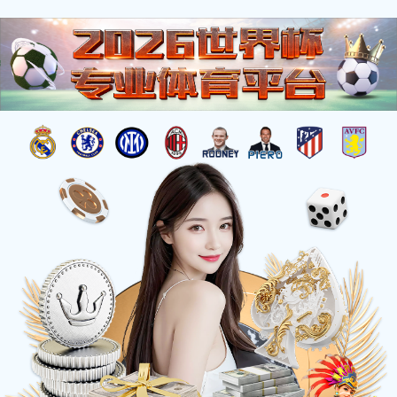
立即注册
米兰MiLan下载
官网 ·
权威体育数据平台
米兰MILAN下载 OFFICIAL WEBSITE
自2022年创立以来，
米兰MiLan下载
致力于为用户提
供包括NBA、英超、欧洲杯、LPL在内的热门赛事直播
与数据服务，广受用户信赖。
立即下载米兰MiLan下载APP